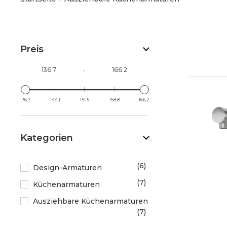
Preis
-
136,7
144,1
151,5
158,8
166,2
Kategorien
6
Design-Armaturen
7
Küchenarmaturen
Ausziehbare Küchenarmaturen
7