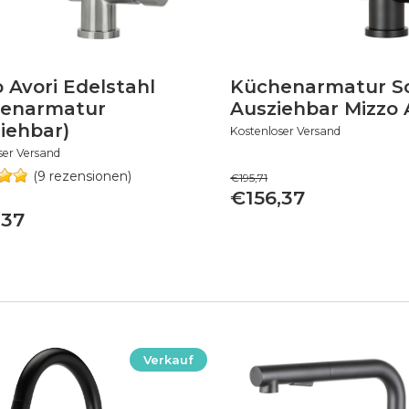
 Avori Edelstahl
Küchenarmatur S
enarmatur
Ausziehbar Mizzo 
iehbar)
Kostenloser Versand
ser Versand
(9 rezensionen)
€195,71
€156,37
,37
Verkauf