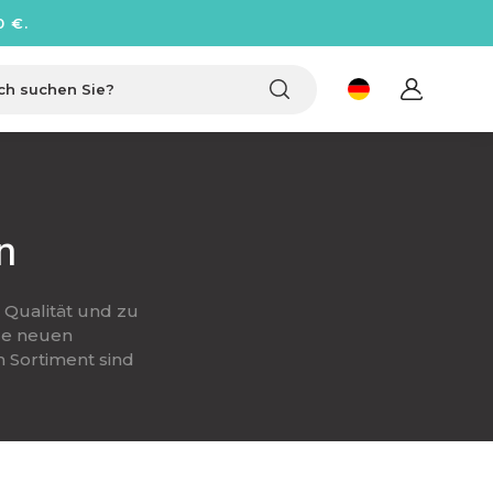
 €.
Suche
n
 Qualität und zu
hre neuen
 Sortiment sind