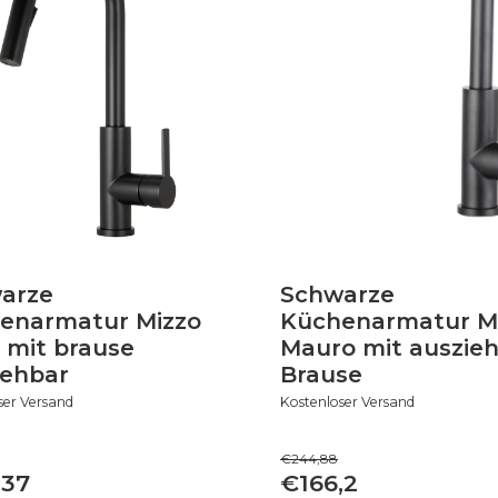
arze
Schwarze
enarmatur Mizzo
Küchenarmatur M
 mit brause
Mauro mit auszie
iehbar
Brause
ser Versand
Kostenloser Versand
€244,88
,37
€166,2