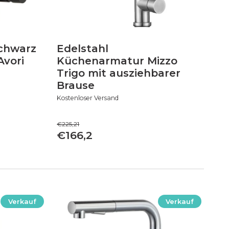
chwarz
Edelstahl
Avori
Küchenarmatur Mizzo
Trigo mit ausziehbarer
Brause
Kostenloser Versand
€225,21
€166,2
Verkauf
Verkauf