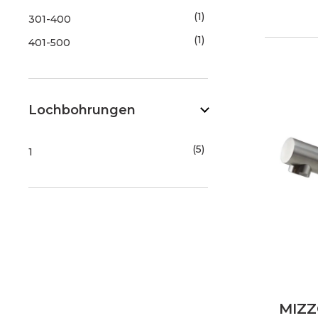
1
301-400
1
401-500
Lochbohrungen
5
1
MIZZ