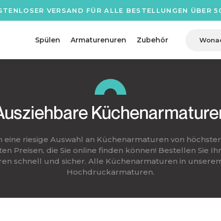
STENLOSER VERSAND FÜR ALLE BESTELLUNGEN ÜBER 50
Spülen
Armaturenuren
Zubehör
Ausziehbare Küchenarmature
n eine riesige Auswahl an Küchenarmaturen von höchster
en Preisen, die Sie online finden können! Bestellen Sie I
n schnell und sicher. Alle Küchenarmaturen in unserem
Hochdruckarmaturen.