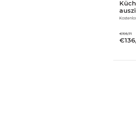
Küch
ausz
Kostenlo
€195,71
€136