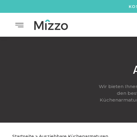
KO
Wir bieten Ihne
den best
Küchenarmature
Startseite
>
Ausziehbare Küchenarmaturen