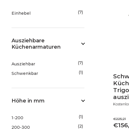
7
Einhebel
Ausziehbare
Küchenarmaturen
7
Ausziehbar
1
Schwenkbar
Schw
Küch
Trigo
ausz
Höhe in mm
Kostenlo
1
1-200
€225,21
€156
2
200-300